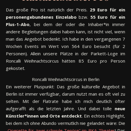
Das große Pro ist natürlich der Preis.
29 Euro für ein
personengebundenes Einzelabo
bzw.
55 Euro für ein
Plus-1-Abo
, bei dem der oder die Inhaber*in immer
andere Begleitungen dabei haben kann, ist nicht viel, wenn
man das Angebot bedenkt. Ich habe in den vergangenen 7
Wochen Events im Wert von 564 Euro besucht (für 2
Personen). Allein unsere Plätze in der Parkett-Loge im
Roncalli Weihnachtscircus hätten 85 Euro pro Person
gekostet.
Roncalli Weihnachtscircus in Berlin
Ein weiterer Pluspunkt: Das große kulturelle Angebot in
Berlin ist immer verfügbar, darum nutzt man es oft viel zu
selten. Mit der Flatrate habe ich mich deutlich öfter
aufgerafft als die letzten Jahre. Und dabei tolle
neue
Künstler*innen und Orte entdeckt
. Ein echtes Highlight,
bei dem ich ohne Abundo vermutlich nie gelandet wäre: Die
„
Operette für zwei schwule Tenöre“ im BKA-Theater
! Das