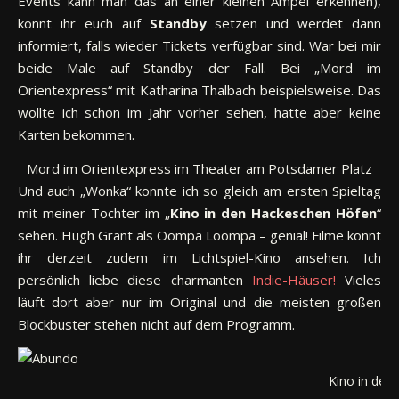
Events kann man das an einer kleinen Ampel erkennen),
könnt ihr euch auf
Standby
setzen und werdet dann
informiert, falls wieder Tickets verfügbar sind. War bei mir
beide Male auf Standby der Fall. Bei „Mord im
Orientexpress“ mit Katharina Thalbach beispielsweise. Das
wollte ich schon im Jahr vorher sehen, hatte aber keine
Karten bekommen.
Mord im Orientexpress im Theater am Potsdamer Platz
Und auch „Wonka“ konnte ich so gleich am ersten Spieltag
mit meiner Tochter im „
Kino in den Hackeschen Höfen
“
sehen. Hugh Grant als Oompa Loompa – genial! Filme könnt
ihr derzeit zudem im Lichtspiel-Kino ansehen. Ich
persönlich liebe diese charmanten
Indie-Häuser!
Vieles
läuft dort aber nur im Original und die meisten großen
Blockbuster stehen nicht auf dem Programm.
Kino in den