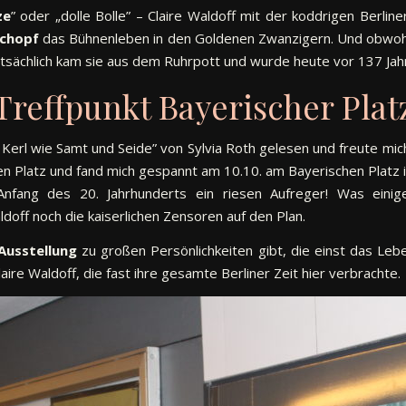
ze
” oder „dolle Bolle” – Claire Waldoff mit der koddrigen Berli
chopf
das Bühnenleben in den Goldenen Zwanzigern. Und obwohl sie
 Tatsächlich kam sie aus dem Ruhrpott und wurde heute vor 137 Ja
Treffpunkt Bayerischer Plat
in Kerl wie Samt und Seide” von Sylvia Roth gelesen und freute mich
en Platz und fand mich gespannt am 10.10. am Bayerischen Platz 
nfang des 20. Jahrhunderts ein riesen Aufreger! Was eini
aldoff noch die kaiserlichen Zensoren auf den Plan.
Ausstellung
zu großen Persönlichkeiten gibt, die einst das Leb
laire Waldoff, die fast ihre gesamte Berliner Zeit hier verbrachte.