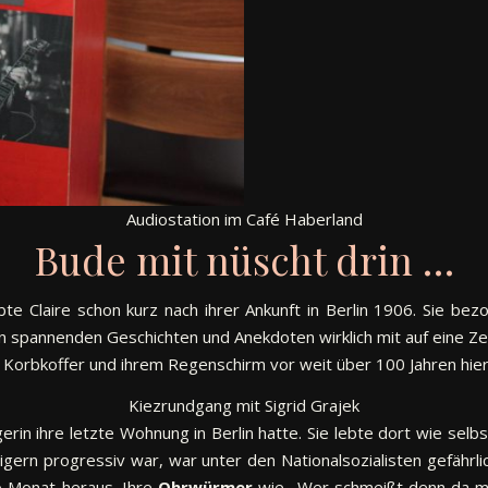
Audiostation im Café Haberland
Bude mit nüscht drin …
te Claire schon kurz nach ihrer Ankunft in Berlin 1906. Sie bez
en spannenden Geschichten und Anekdoten wirklich mit auf eine Zei
em Korbkoffer und ihrem Regenschirm vor weit über 100 Jahren hie
Kiezrundgang mit Sigrid Grajek
in ihre letzte Wohnung in Berlin hatte. Sie lebte dort wie selbs
n progressiv war, war unter den Nationalsozialisten gefährlich
ro Monat heraus. Ihre
Ohrwürmer
wie „Wer schmeißt denn da m