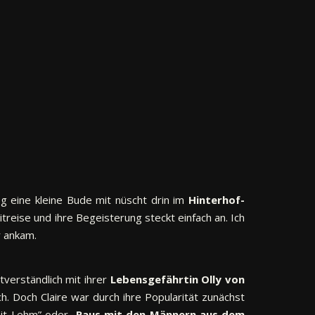
og eine kleine Bude mit nüscht drin im
Hinterhof-
treise und ihre Begeisterung steckt einfach an. Ich
r ankam.
tverständlich mit ihrer
Lebensgefährtin Olly von
. Doch Claire war durch ihre Popularität zunächst
it Lehm” oder „
Raus mit den Männern aus dem