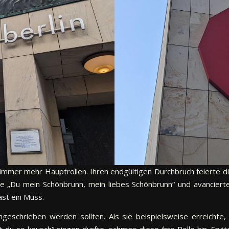
 immer mehr Hauptrollen. Ihren endgültigen Durchbruch feierte di
sie „Du mein Schönbrunn, mein liebes Schönbrunn“ und avancier
ast ein Muss.
geschrieben werden sollten. Als sie beispielsweise erreichte,
du so keusch“ singen durfte, schmiss diese ihre Rolle hin. Späte