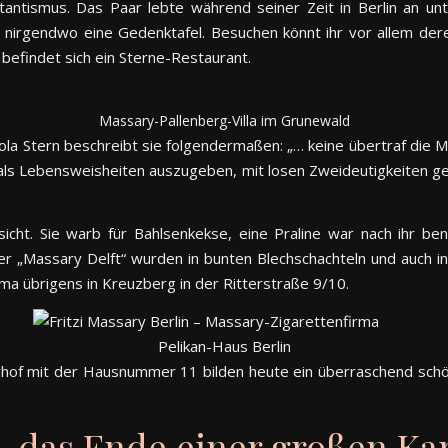
tantismus. Das Paar lebte während seiner Zeit in Berlin an unt
ihr nirgendwo eine Gedenktafel. Besuchen könnt ihr vor allem d
befindet sich ein Sterne-Restaurant.
Massary-Pallenberg-Villa im Grunewald
ola Stern beschreibt sie folgendermaßen: „… keine übertraf die Ma
 als Lebensweisheiten auszugeben, mit losen Zweideutigkeiten g
ht. Sie warb für Bahlsenkekse, eine Praline war nach ihr be
„Massary Delft“ wurden in bunten Blechschachteln und auch in 
rma übrigens in Kreuzberg in der Ritterstraße 9/10.
Pelikan-Haus Berlin
rhof mit der Hausnummer 11 bilden heute ein überraschend schö
– das Ende einer großen Ka