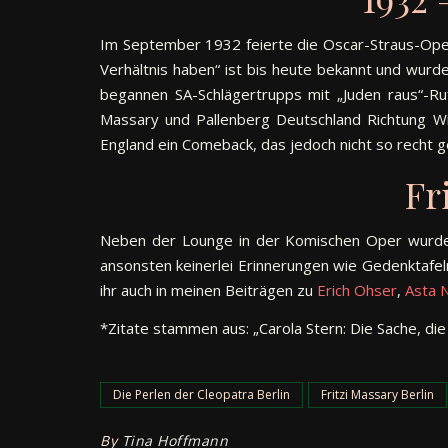
Im September 1932 feierte die Oscar-Straus-Operet
Verhältnis haben“ ist bis heute bekannt und wur
begannen SA-Schlägertrupps mit „Juden raus“-Ru
Massary und Pallenberg Deutschland Richtung Wi
England ein Comeback, das jedoch nicht so recht gel
Fr
Neben der Lounge in der Komischen Oper wurde in
ansonsten keinerlei Erinnerungen wie Gedenktafeln 
ihr auch in meinen Beiträgen zu
Erich Ohser
,
Asta N
*Zitate stammen aus: „Carola Stern: Die Sache, di
Die Perlen der Cleopatra Berlin
Fritzi Massary Berlin
By
Tina Hoffmann