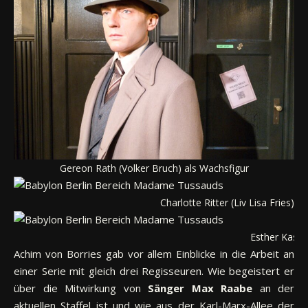
Gereon Rath (Volker Bruch) als Wachsfigur
Charlotte Ritter (Liv Lisa Fries
Esther Kasab
Achim von Borries gab vor allem Einblicke in die Arbeit an
einer Serie mit gleich drei Regisseuren. Wie begeistert er
über die Mitwirkung von
Sänger Max Raabe
an der
aktuellen Staffel ist und wie aus der Karl-Marx-Allee der