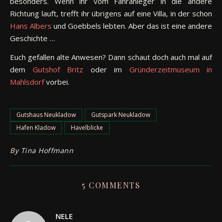
besonders. Wenn ihr vom Fähranleger in die andere
Richtung lauft, trefft ihr übrigens auf eine Villa, in der schon
Hans Albers
und Goebbels lebten. Aber das ist eine andere
Geschichte …
Euch gefallen alte Anwesen? Dann schaut doch auch mal auf
dem
Gutshof Britz
oder im
Gründerzeitmuseum in
Mahlsdorf
vorbei.
Gutshaus Neukladow
Gutspark Neukladow
Hafen Kladow
Havelblicke
By
Tina Hoffmann
5 COMMENTS
NELE