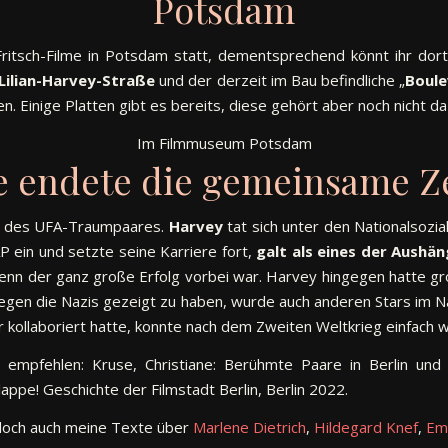
Potsdam
ritsch-Filme in Potsdam statt, dementsprechend könnt ihr dort 
Lilian-Harvey-Straße
und der derzeit im Bau befindliche „
Boule
n. Einige Platten gibt es bereits, diese gehört aber noch nicht da
Im Filmmuseum Potsdam
e endete die gemeinsame Ze
ge des UFA-Traumpaares.
Harvey
tat sich unter den Nationalsozi
P ein und setzte seine Karriere fort,
galt als eines der Aushä
 wenn der ganz große Erfolg vorbei war. Harvey hingegen hatte g
gegen die Nazis gezeigt zu haben, wurde auch anderen Stars im 
r kollaboriert hatte, konnte nach dem Zweiten Weltkrieg einfach 
 empfehlen: Kruse, Christiane: Berühmte Paare in Berlin und
ppe! Geschichte der Filmstadt Berlin, Berlin 2022.
t doch auch meine Texte über
Marlene Dietrich
,
Hildegard Knef
,
Emi