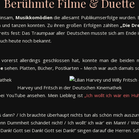
Berühmte Filme & Duette
einsam,
Musikkomödien
die allesamt Publikumserfolge wurden.
en und tanzen konnten. Zu ihren großen Erfolgen zählten
„Die Dr
reits fest: Das Traumpaar aller Deutschen musste sich am Ende in
auch heute noch bekannt.
n vorerst allerdings geschlossen hat, konnte man die beiden
te
sehen. Platten, Bücher, Postkarten – Merch war auch damals s
Harvey und Fritsch in der Deutschen Kinemathek
 bei YouTube ansehen. Mein Liebling ist
„Ich wollt ich wär ein Hu
ich’s dann? / Ich brauchte überhaupt nichts tun als schön mich auszu
denn Dummheit schändet nicht! / Ich wollt‘ ich wär‘ ein Mann! / Wi
i Dank! Gott sei Dank! Gott sei Dank!“ singen darauf die Herren. S