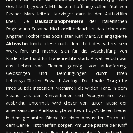
Geschlecht, geben”. Mit diesem hoffnungsvollen Zitat von
Eleanor Marx leitete Kürzinger dann in den Auftaktfilm
über. Die
Deutschlandpremiere
der italienischen
Regisseurin Susanna Nicchiarelli beleuchtet das Leben der
jüngsten Tochter des Sozialisten Karl Marx. Als engagierte
Aktivistin
führte diese nach dem Tod des Vaters sein
Werk fort und machte sich für die Abschaffung von
Kinderarbeit und für Frauenrechte stark. Privat jedoch war
das Leben von Eleanor geprägt von Aufopferung,
Geldsorgen und Demütigungen durch ihren
Lebensgefährten Edward Aveling. Die
finale Tragödie
ihres Suizids inszeniert Nicchiarelli als wilden Tanz, in dem
Eleanor aus den Konventionen und Zwängen ihrer Zeit
ausbricht. Untermalt wird dieser von lauter Musik der
amerikanischen Punkband „Downtown Boys”, deren Lieder
in dem gesamten Biopic für einen bewussten Bruch mit
dem Genre Historienfilm sorgen. Am Ende passte der Kniff
für mich: Die starke Frau hat das späte 19. Jahrhundert