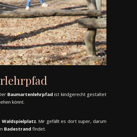
rlehrpfad
 Der
Baumartenlehrpfad
ist kindgerecht gestaltet
sehen könnt.
n
Waldspielplatz
. Mir gefällt es dort super, darum
en
Badestrand
findet.