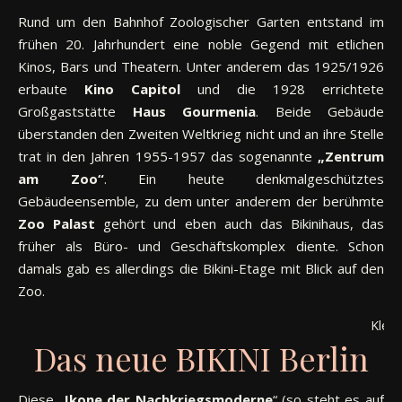
Rund um den Bahnhof Zoologischer Garten entstand im
frühen 20. Jahrhundert eine noble Gegend mit etlichen
Kinos, Bars und Theatern. Unter anderem das 1925/1926
erbaute
Kino Capitol
und die 1928 errichtete
Großgaststätte
Haus Gourmenia
. Beide Gebäude
überstanden den Zweiten Weltkrieg nicht und an ihre Stelle
trat in den Jahren 1955-1957 das sogenannte
„Zentrum
am Zoo“
. Ein heute denkmalgeschütztes
Gebäudeensemble, zu dem unter anderem der berühmte
Zoo Palast
gehört und eben auch das Bikinihaus, das
früher als Büro- und Geschäftskomplex diente. Schon
damals gab es allerdings die Bikini-Etage mit Blick auf den
Zoo.
Klein
Das neue BIKINI Berlin
Diese „
Ikone der Nachkriegsmoderne
“ (so steht es auf