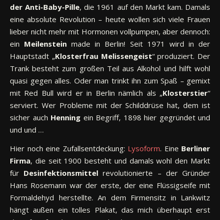
der Anti-Baby-Pille
, die 1961 auf den Markt kam. Damals
eine absolute Revolution – heute wollen sich viele Frauen
lieber nicht mehr mit Hormonen vollpumpen, aber dennoch:
ein
Meilenstein
made in Berlin! Seit 1971 wird in der
Hauptstadt „
Klosterfrau Melissengeist
“ produziert. Der
Trank besteht zum großen Teil aus Alkohol und hilft wohl
quasi gegen alles. Oder man trinkt ihn zum Spaß – gemixt
mit Red Bull wird er in Berlin nämlich als „
Klosterstier
“
serviert. Wer Probleme mit der Schilddrüse hat, dem ist
sicher auch
Henning
ein Begriff, 1898 hier gegründet und
und und …
Hier noch eine Zufallsentdeckung:
Lysoform
. Eine
Berliner
Firma
, die seit 1900 besteht und damals wohl den Markt
für
Desinfektionsmittel
revolutionierte – der Gründer
Hans Rosemann war der erste, der eine Flüssigseife mit
Formaldehyd herstellte. An dem Firmensitz in Lankwitz
hängt außen ein tolles Plakat, das mich überhaupt erst