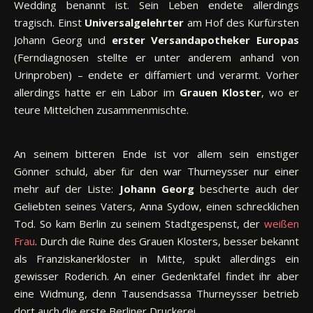
Wedding benannt ist. Sein Leben endete allerdings
tragisch. Einst
Universalgelehrter
am Hof des Kurfürsten
Johann Georg und
erster Versandapotheker Europas
(Ferndiagnosen stellte er unter anderem anhand von
Urinproben) – endete er diffamiert und verarmt. Vorher
allerdings hatte er ein Labor im
Grauen Kloster
, wo er
teure Mittelchen zusammenmischte.
An seinem bitteren Ende ist vor allem sein einstiger
Gönner schuld, aber für den war Thurneysser nur einer
mehr auf der Liste:
Johann Georg
bescherte auch der
Geliebten seines Vaters, Anna Sydow, einen schrecklichen
Tod. So kam Berlin zu seinem Stadtgespenst, der
weißen
Frau
. Durch die Ruine des Grauen Klosters, besser bekannt
als Franziskanerkloster in Mitte, spukt allerdings ein
gewisser Roderich. An einer Gedenktafel findet ihr aber
eine Widmung, denn Tausendsassa Thurneysser betrieb
dort auch die erste Berliner Druckerei.