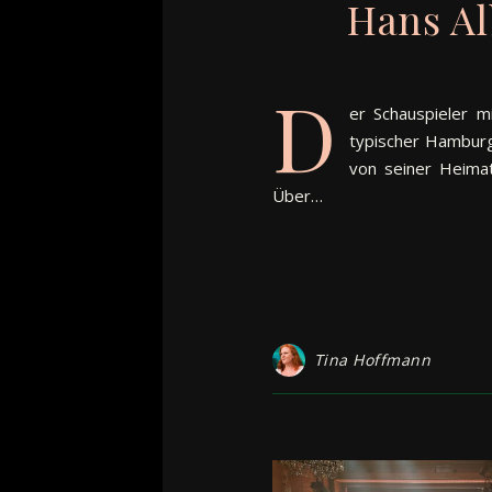
Hans Al
D
er Schauspieler m
typischer Hamburg
von seiner Heimat
Über…
Tina Hoffmann