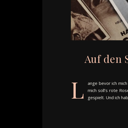
Auf den 
L
ange bevor ich mich 
mich soll’s rote Ro
gespielt. Und ich ha