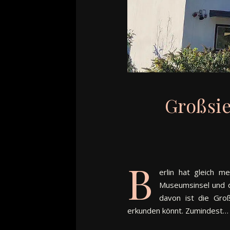
Großsie
B
erlin hat gleich m
Museumsinsel und d
davon ist die Groß
erkunden könnt. Zumindest…