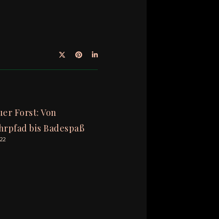
er Forst: Von
rpfad bis Badespaß
022