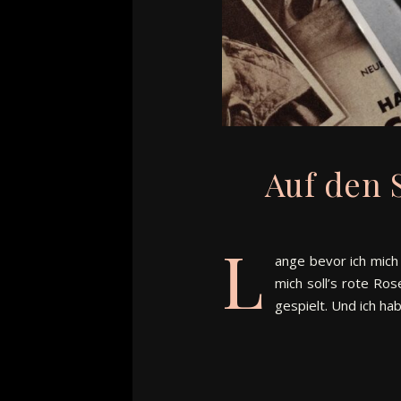
Auf den 
L
ange bevor ich mich 
mich soll’s rote Ro
gespielt. Und ich ha