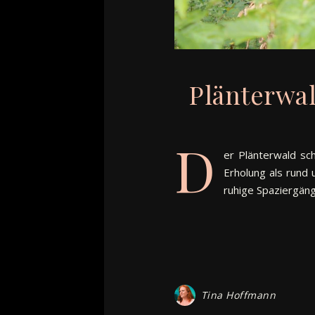
Plänterwa
D
er Plänterwald sch
Erholung als rund 
ruhige Spaziergän
Tina Hoffmann