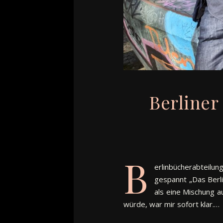
Berliner
B
erlinbücherabteilu
gespannt „Das Berl
als eine Mischung a
würde, war mir sofort klar.…